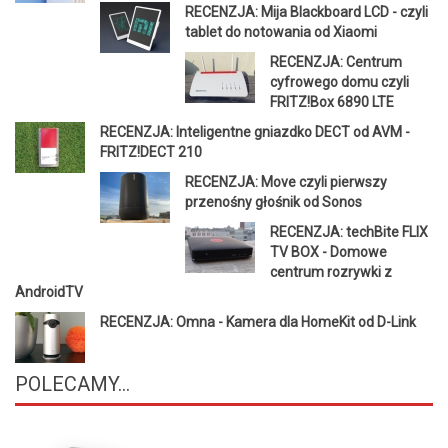
RECENZJA: Mija Blackboard LCD - czyli
tablet do notowania od Xiaomi
RECENZJA: Centrum
cyfrowego domu czyli
FRITZ!Box 6890 LTE
RECENZJA: Inteligentne gniazdko DECT od AVM -
FRITZ!DECT 210
RECENZJA: Move czyli pierwszy
przenośny głośnik od Sonos
RECENZJA: techBite FLIX
TV BOX - Domowe
centrum rozrywki z
AndroidTV
RECENZJA: Omna - Kamera dla HomeKit od D-Link
POLECAMY...