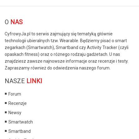
© Free
Joomla! 3 Modules
- by
VinaGecko.com
O
NAS
CyfrowyJa.pl to serwis zajmujący się tematyką głównie
technologii ubieralnych tzw. Wearable. Będziemy pisać o smart
zegarkach (Smartwatch), Smartband czy Activity Tracker (czyli
opaskach fitness) oraz o różnego rodzaju gadżetach. U nas
znajdziesz zawsze najnowsze informacje oraz recenzje i testy.
Zapraszamy również do odwiedzenia naszego forum.
NASZE
LINKI
Forum
Recenzje
Newsy
Smartwatch
Smartband