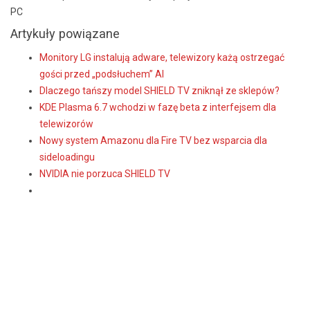
PC
Artykuły powiązane
Monitory LG instalują adware, telewizory każą ostrzegać
gości przed „podsłuchem” AI
Dlaczego tańszy model SHIELD TV zniknął ze sklepów?
KDE Plasma 6.7 wchodzi w fazę beta z interfejsem dla
telewizorów
Nowy system Amazonu dla Fire TV bez wsparcia dla
sideloadingu
NVIDIA nie porzuca SHIELD TV