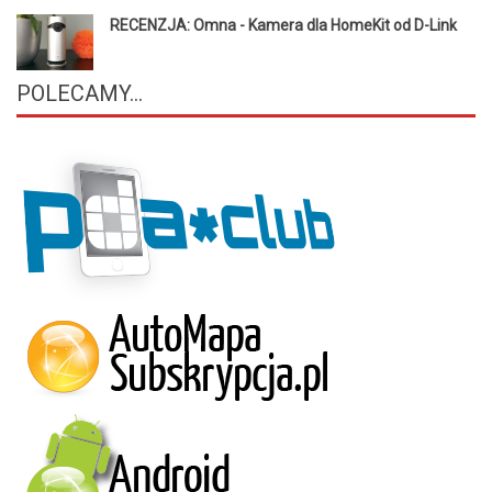
RECENZJA: Omna - Kamera dla HomeKit od D-Link
POLECAMY...