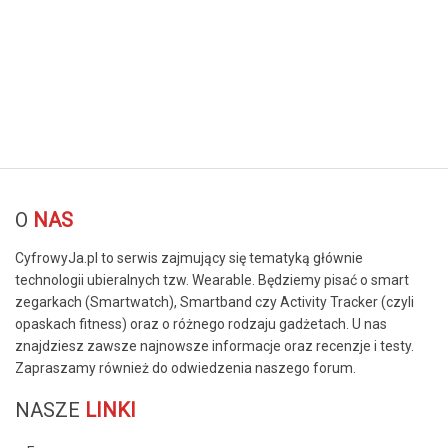
© Free
Joomla! 3 Modules
- by
VinaGecko.com
O
NAS
CyfrowyJa.pl to serwis zajmujący się tematyką głównie
technologii ubieralnych tzw. Wearable. Będziemy pisać o smart
zegarkach (Smartwatch), Smartband czy Activity Tracker (czyli
opaskach fitness) oraz o różnego rodzaju gadżetach. U nas
znajdziesz zawsze najnowsze informacje oraz recenzje i testy.
Zapraszamy również do odwiedzenia naszego forum.
NASZE
LINKI