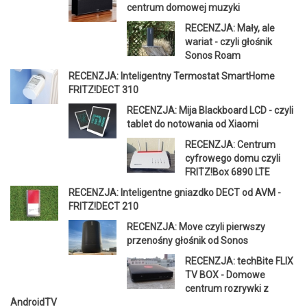
centrum domowej muzyki
RECENZJA: Mały, ale
wariat - czyli głośnik
Sonos Roam
RECENZJA: Inteligentny Termostat SmartHome
FRITZ!DECT 310
RECENZJA: Mija Blackboard LCD - czyli
tablet do notowania od Xiaomi
RECENZJA: Centrum
cyfrowego domu czyli
FRITZ!Box 6890 LTE
RECENZJA: Inteligentne gniazdko DECT od AVM -
FRITZ!DECT 210
RECENZJA: Move czyli pierwszy
przenośny głośnik od Sonos
RECENZJA: techBite FLIX
TV BOX - Domowe
centrum rozrywki z
AndroidTV