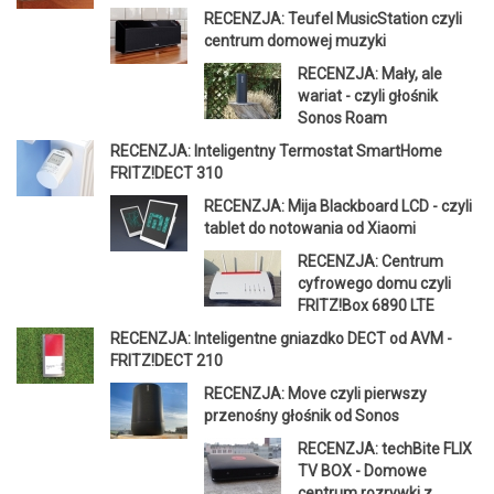
RECENZJA: Teufel MusicStation czyli
centrum domowej muzyki
RECENZJA: Mały, ale
wariat - czyli głośnik
Sonos Roam
RECENZJA: Inteligentny Termostat SmartHome
FRITZ!DECT 310
RECENZJA: Mija Blackboard LCD - czyli
tablet do notowania od Xiaomi
RECENZJA: Centrum
cyfrowego domu czyli
FRITZ!Box 6890 LTE
RECENZJA: Inteligentne gniazdko DECT od AVM -
FRITZ!DECT 210
RECENZJA: Move czyli pierwszy
przenośny głośnik od Sonos
RECENZJA: techBite FLIX
TV BOX - Domowe
centrum rozrywki z