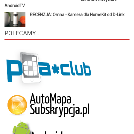
AndroidTV
RECENZJA: Omna - Kamera dla HomeKit od D-Link
POLECAMY...