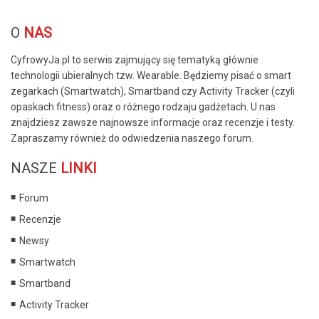
© Free
Joomla! 3 Modules
- by
VinaGecko.com
O
NAS
CyfrowyJa.pl to serwis zajmujący się tematyką głównie
technologii ubieralnych tzw. Wearable. Będziemy pisać o smart
zegarkach (Smartwatch), Smartband czy Activity Tracker (czyli
opaskach fitness) oraz o różnego rodzaju gadżetach. U nas
znajdziesz zawsze najnowsze informacje oraz recenzje i testy.
Zapraszamy również do odwiedzenia naszego forum.
NASZE
LINKI
Forum
Recenzje
Newsy
Smartwatch
Smartband
Activity Tracker