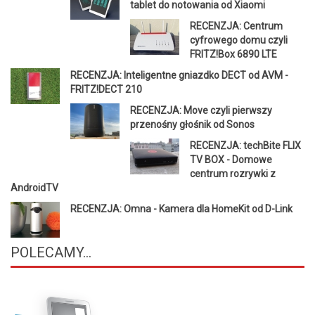
tablet do notowania od Xiaomi
RECENZJA: Centrum
cyfrowego domu czyli
FRITZ!Box 6890 LTE
RECENZJA: Inteligentne gniazdko DECT od AVM -
FRITZ!DECT 210
RECENZJA: Move czyli pierwszy
przenośny głośnik od Sonos
RECENZJA: techBite FLIX
TV BOX - Domowe
centrum rozrywki z
AndroidTV
RECENZJA: Omna - Kamera dla HomeKit od D-Link
POLECAMY...