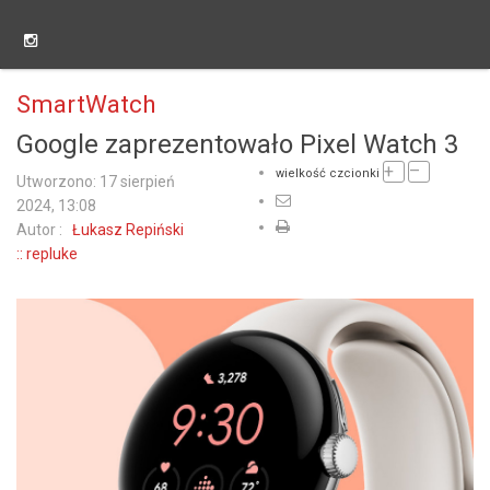
SmartWatch
Google zaprezentowało Pixel Watch 3
+
–
wielkość czcionki
Utworzono: 17 sierpień
2024, 13:08
Autor :
Łukasz Repiński
:: repluke