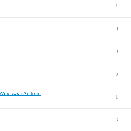
1
0
0
3
 Windows i Android
1
3