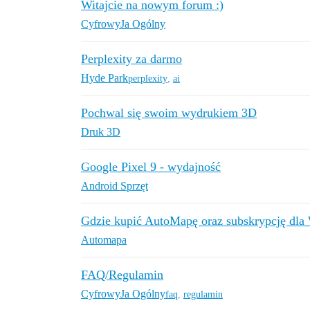
Witajcie na nowym forum :)
CyfrowyJa Ogólny
Perplexity za darmo
Hyde Park
perplexity
,
ai
Pochwal się swoim wydrukiem 3D
Druk 3D
Google Pixel 9 - wydajność
Android Sprzęt
Gdzie kupić AutoMapę oraz subskrypcję dla
Automapa
FAQ/Regulamin
CyfrowyJa Ogólny
faq
,
regulamin