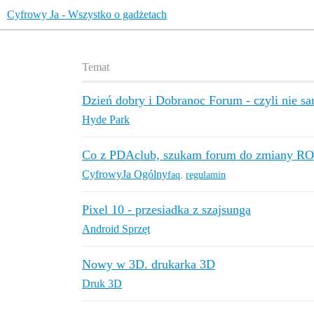
Cyfrowy Ja - Wszystko o gadżetach
Temat
Dzień dobry i Dobranoc Forum - czyli nie 
Hyde Park
Co z PDAclub, szukam forum do zmiany R
CyfrowyJa Ogólny
faq
,
regulamin
Pixel 10 - przesiadka z szajsunga
Android Sprzęt
Nowy w 3D. drukarka 3D
Druk 3D