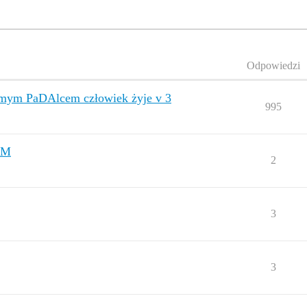
Odpowiedzi
samym PaDAlcem człowiek żyje v 3
995
OM
2
3
3