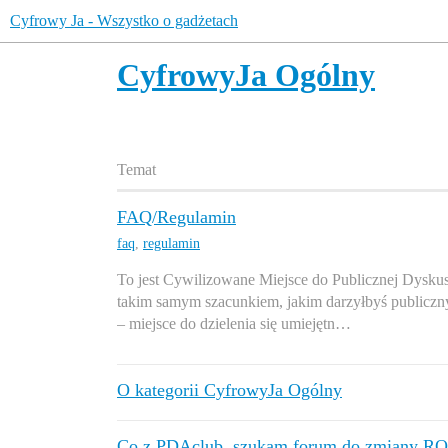
Cyfrowy Ja - Wszystko o gadżetach
CyfrowyJa Ogólny
Temat
FAQ/Regulamin
faq
,
regulamin
To jest Cywilizowane Miejsce do Publicznej Dyskus
takim samym szacunkiem, jakim darzyłbyś publiczny
– miejsce do dzielenia się umiejętn…
O kategorii CyfrowyJa Ogólny
Co z PDAclub, szukam forum do zmiany R